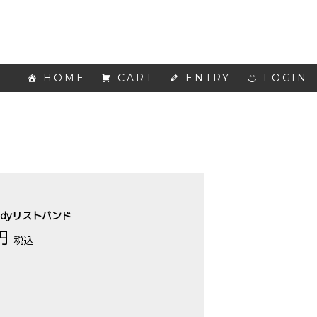
HOME
CART
ENTRY
LOGIN
elodyリストバンド
 円
税込